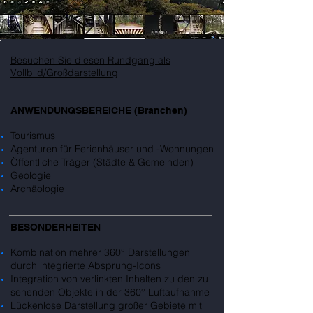
Besuchen Sie diesen Rundgang als
Vollbild/Großdarstellung
ANWENDUNGSBEREICHE (Branchen)
Tourismus
Agenturen für Ferienhäuser und -Wohnungen
Öffentliche Träger (Städte & Gemeinden)
Geologie
Archäologie
BESONDERHEITEN
Kombination mehrer 360° Darstellungen
durch integrierte Absprung-Icons
Integration von verlinkten Inhalten zu den zu
sehenden Objekte in der 360° Luftaufnahme
Lückenlose Darstellung großer Gebiete mit