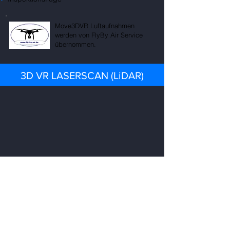
Move3DVR Luftaufnahmen
werden von FlyBy Air Service
übernommen.
3D VR LASERSCAN (LiDAR)
ANWENDUNGSBEREICHE (Branchen)
Instandhaltung & Wartung
Hoch- und Tiefbau