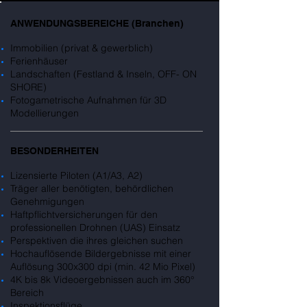
ANWENDUNGSBEREICHE (Branchen)
Immobilien (privat & gewerblich)
Ferienhäuser
Landschaften (Festland & Inseln, OFF- ON
SHORE)
Fotogametrische Aufnahmen für 3D
Modellierungen
BESONDERHEITEN
Lizensierte Piloten (A1/A3, A2)
Träger aller benötigten, behördlichen
Genehmigungen
Haftpflichtversicherungen für den
professionellen Drohnen (UAS) Einsatz
Perspektiven die ihres gleichen suchen
Hochauflösende Bildergebnisse mit einer
Auflösung 300x300 dpi (min. 42 Mio Pixel)
4K bis 8k Videoergebnissen auch im 360°
Bereich
Inspektionsflüge