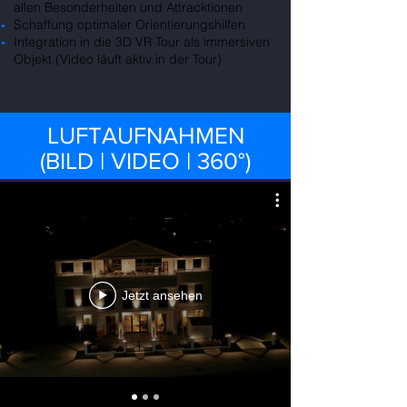
allen Besonderheiten und Attracktionen
Schaffung optimaler Orientierungshilfen
Integration in die 3D VR Tour als immersiven
Objekt (Video läuft aktiv in der Tour)
LUFTAUFNAHMEN
(BILD | VIDEO | 360°)
Jetzt ansehen