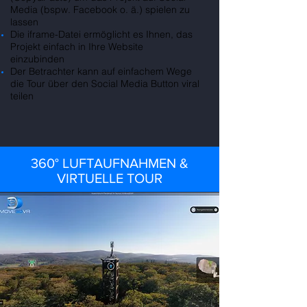
Media (bspw. Facebook o. ä.) spielen zu
lassen
Die iframe-Datei ermöglicht es Ihnen, das
Projekt einfach in Ihre Website
einzubinden
Der Betrachter kann auf einfachem Wege
die Tour über den Social Media Button viral
teilen
360° LUFTAUFNAHMEN &
VIRTUELLE TOUR