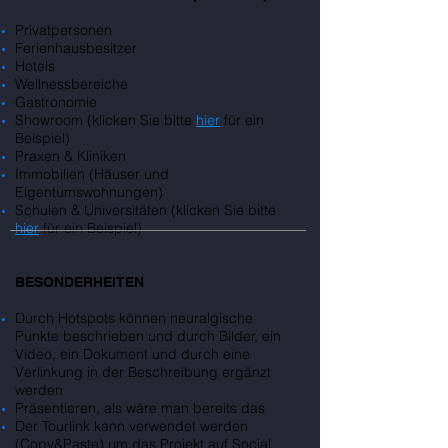
Privatpersonen
Ferienhausbesitzer
Hotels
Wellnessbereiche
Gastronomie
Showroom
(klicken Sie bitte
hier
für ein
Beispiel)
Praxen & Kliniken
Immobilien (Häuser und
Eigentumswohnungen)
Schulen & Universitäten
(klicken Sie bitte
hier
für ein Beispiel)
BESONDERHEITEN
Durch Hotspots können neuralgische
Punkte beschrieben und durch Bilder, ein
Video, ein Dokument und durch eine
Verlinkung in der Beschreibung ergänzt
werden
Präsentieren, als wäre man bereits das
Der Tourlink kann verwendet werden
(Copy&Paste) um das Projekt auf Social